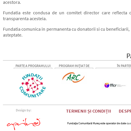
acestora.
Fundatia este condusa de un comitet director care reflecta ca
transparenta acesteia.
Fundatia comunica in permanenta cu donatorii si cu beneficiarii, 
asteptate.
P
PARTE A PROGRAMULUI
PROGRAM INIȚIAT DE
ÎN PARTE
Design by:
TERMENII ȘI CONDIȚII
DESP
Fundația Comunitară Mureș este operator de date cu car