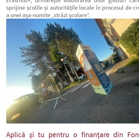
Erasmus+, urmărește elaborarea unor ghiduri car
sprijine școlile și autoritățile locale în procesul de c
a unei așa-numite „străzi școlare”.
Aplică și tu pentru o finanțare din Fon