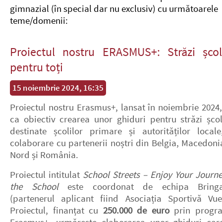
gimnazial (în special dar nu exclusiv) cu următoarele
teme/domenii:
Proiectul nostru ERASMUS+: Străzi școl
pentru toți
15 noiembrie 2024, 16:35
Proiectul nostru Erasmus+, lansat în noiembrie 2024,
ca obiectiv crearea unor ghiduri pentru străzi școl
destinate școlilor primare și autorităților locale
colaborare cu partenerii noștri din Belgia, Macedoni
Nord și România.
Proiectul intitulat
School Streets – Enjoy Your Journe
the School
este coordonat de echipa Bringa
(partenerul aplicant fiind Asociația Sportivă Vuel
Proiectul, finanțat cu
250.000 de euro
prin progr