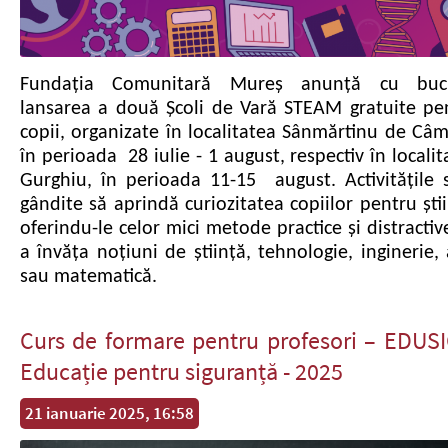
Fundația Comunitară Mureș anunță cu bucu
lansarea a două Școli de Vară STEAM gratuite pe
copii, organizate în localitatea Sânmărtinu de Câm
în perioada 28 iulie - 1 august, respectiv în localit
Gurghiu, în perioada 11-15 august. Activitățile 
gândite să aprindă curiozitatea copiilor pentru știi
oferindu-le celor mici metode practice și distractiv
a învăța noțiuni de știință, tehnologie, inginerie, 
sau matematică.
Curs de formare pentru profesori – EDUSI
Educație pentru siguranță - 2025
21 ianuarie 2025, 16:58