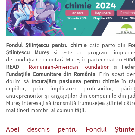
Fondul Științescu pentru chimie
este parte din
Fon
Științescu Mureș
și este un program impleme
de Fundația Comunitară Mureș în parteneriat cu
Fund
READ
,
Romanian-American Foundation
și
Feder
Fundaţiile Comunitare din România
. Prin acest de
dorim să
încurajăm pasiunea pentru chimie
în râ
copiilor, prin implicarea profesorilor, părinți
antreprenorilor și angajaților din companiile din jud
Mureș interesați să transmită frumusețea științei cătr
mai tineri membri ai comunității.
Apel deschis pentru Fondul Științe