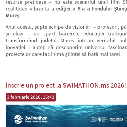
resurse prețioase – nu este scenariul unui film SF
realitatea vibrantă a
ediției a 8-a a Fondului Științ
Mureș
!
Anul acesta, șapte echipe de vizionari – profesori, pă
și elevi – au spart barierele educației tradițion
transformând județul Mureș într-un veritabil hu
inovației. Haideți să descoperim universul fascinan
proiectelor care fac inima științei să bată mai tare!
Înscrie un proiect la SWIMATHON.ms 2026!
3 februarie 2026, 15:43