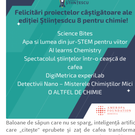
Baloane de săpun care nu se sparg, inteligență artifi
care „citește” eprubete și zaț de cafea transforma