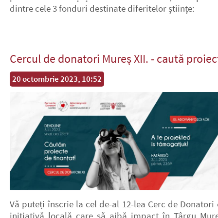
dintre cele 3 fonduri destinate diferitelor științe:
Cercul de donatori Mureș XII. - caută proiec
20 octombrie 2023, 10:52
Vă puteți înscrie la cel de-al 12-lea Cerc de Donatori
inițiativă locală care să aibă impact în Târgu Mure