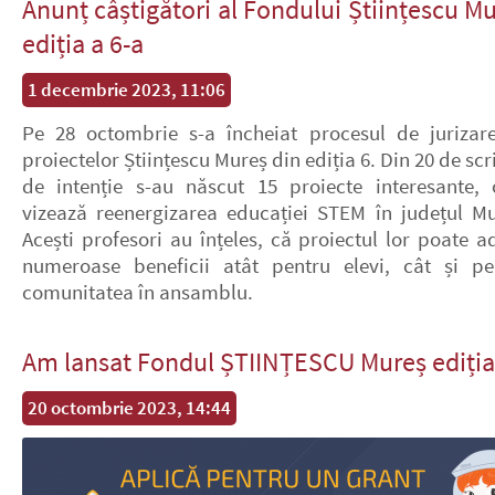
Anunț câștigători al Fondului Științescu M
ediția a 6-a
1 decembrie 2023, 11:06
Pe 28 octombrie s-a încheiat procesul de juriza
proiectelor Științescu Mureș din ediția 6. Din 20 de scr
de intenție s-au născut 15 proiecte interesante, 
vizează reenergizarea educației STEM în județul Mu
Acești profesori au înțeles, că proiectul lor poate a
numeroase beneficii atât pentru elevi, cât și pe
comunitatea în ansamblu.
Am lansat Fondul ȘTIINȚESCU Mureș ediția 
20 octombrie 2023, 14:44