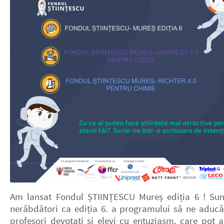
Am lansat Fondul ȘTIINȚESCU Mureș ediția 6 ! Su
nerăbdători ca ediția 6. a programului să ne aducă
profesori devotați și elevi cu entuziasm, care pot a