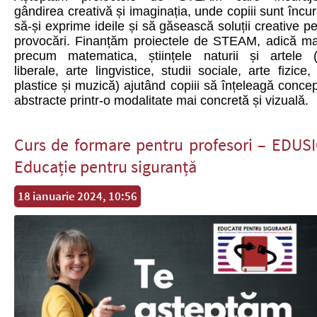
gândirea creativă și imaginația, unde copiii sunt încur
să-și exprime ideile și să găsească soluții creative p
provocări. Finanțăm proiectele de STEAM, adică mat
precum matematica, științele naturii și artele (
liberale, arte lingvistice, studii sociale, arte fizice,
plastice și muzică) ajutând copiii să înțeleagă conce
abstracte printr-o modalitate mai concretă și vizuală.
Curs de formare pentru profesori – EDUSI
Educație pentru siguranță
18 ianuarie 2024, 10:56