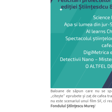
Baloane de săpun care nu se sparg
„citește” eprubete și zaț de cafea t
nu este scenariul unui film SF, ci re
Fondului Științescu Mureș
!