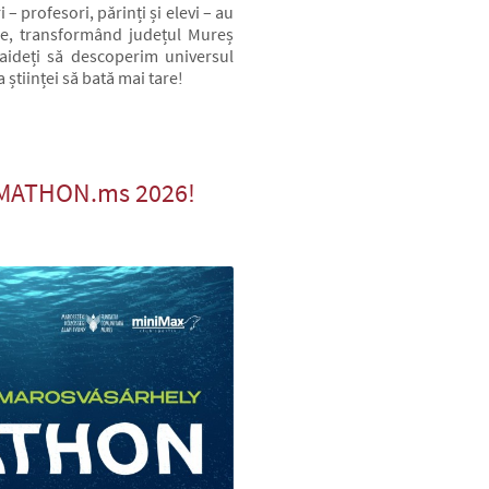
– profesori, părinți și elevi – au
ale, transformând județul Mureș
 Haideți să descoperim universul
 științei să bată mai tare!
WIMATHON.ms 2026!