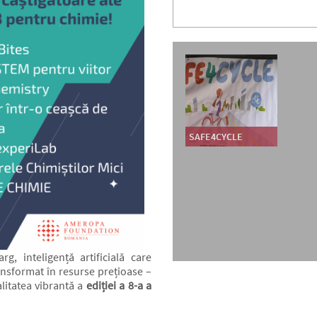
SAFE4CYCLE
, inteligență artificială care
ransformat în resurse prețioase –
alitatea vibrantă a
ediției a 8-a a