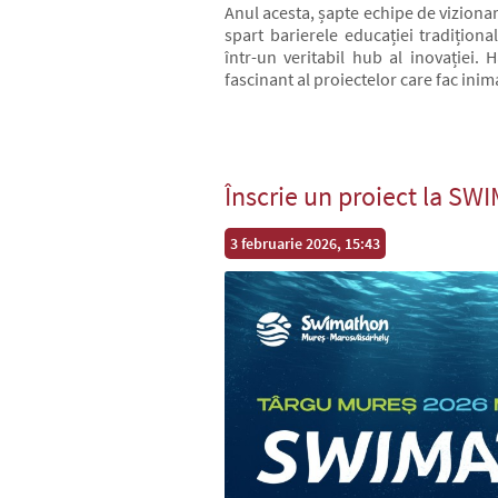
Anul acesta, șapte echipe de vizionari 
spart barierele educației tradițion
într-un veritabil hub al inovației.
fascinant al proiectelor care fac inima
Înscrie un proiect la S
3 februarie 2026, 15:43