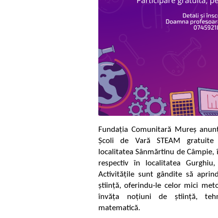
Fundația Comunitară Mureș anunț
Școli de Vară STEAM gratuite 
localitatea Sânmărtinu de Câmpie, î
respectiv în localitatea Gurghi
Activitățile sunt gândite să aprin
știință, oferindu-le celor mici met
învăța noțiuni de știință, tehn
matematică.