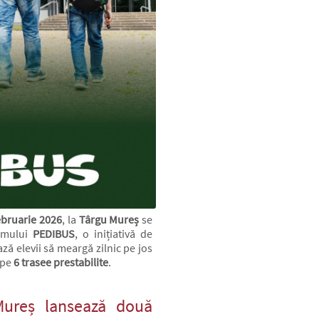
ebruarie 2026
, la
Târgu Mureș
se
amului
PEDIBUS
, o inițiativă de
ză elevii să meargă zilnic pe jos
, pe
6 trasee prestabilite
.
Mureș lansează două