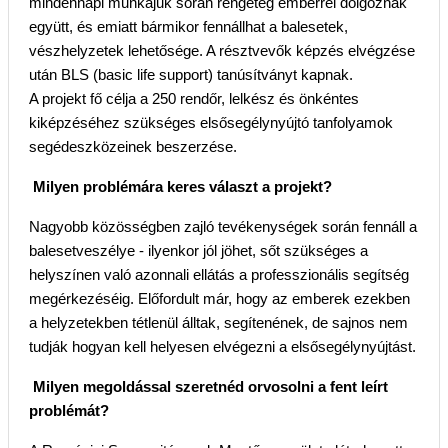
mindennapi munkájuk során rengeteg emberrel dolgoznak
együtt, és emiatt bármikor fennállhat a balesetek,
vészhelyzetek lehetősége. A résztvevők képzés elvégzése
után BLS (basic life support) tanúsítványt kapnak.
A projekt fő célja a 250 rendőr, lelkész és önkéntes
kiképzéséhez szükséges elsősegélynyújtó tanfolyamok
segédeszközeinek beszerzése.
Milyen problémára keres választ a projekt?
Nagyobb közösségben zajló tevékenységek során fennáll a
balesetveszélye - ilyenkor jól jöhet, sőt szükséges a
helyszínen való azonnali ellátás a professzionális segítség
megérkezéséig. Előfordult már, hogy az emberek ezekben
a helyzetekben tétlenül álltak, segítenének, de sajnos nem
tudják hogyan kell helyesen elvégezni a elsősegélynyújtást.
Milyen megoldással szeretnéd orvosolni a fent leírt
problémát?