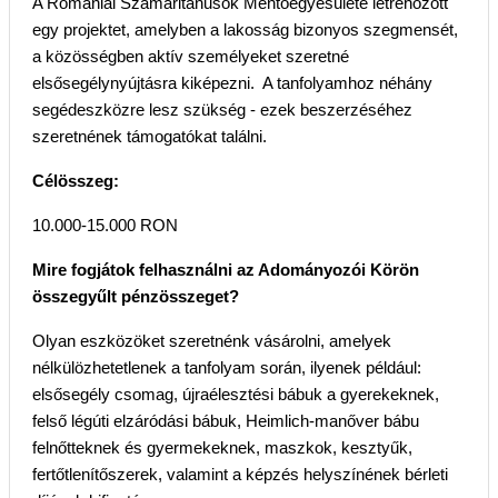
A Romániai Szamaritánusok Mentőegyesülete létrehozott
egy projektet, amelyben a lakosság bizonyos szegmensét,
a közösségben aktív személyeket szeretné
elsősegélynyújtásra kiképezni. A tanfolyamhoz néhány
segédeszközre lesz szükség - ezek beszerzéséhez
szeretnének támogatókat találni.
Célösszeg:
10.000-15.000 RON
Mire fogjátok felhasználni az Adományozói Körön
összegyűlt pénzösszeget?
Olyan eszközöket szeretnénk vásárolni, amelyek
nélkülözhetetlenek a tanfolyam során, ilyenek például:
elsősegély csomag, újraélesztési bábuk a gyerekeknek,
felső légúti elzáródási bábuk, Heimlich-manőver bábu
felnőtteknek és gyermekeknek, maszkok, kesztyűk,
fertőtlenítőszerek, valamint a képzés helyszínének bérleti