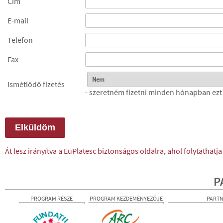
Cím
E-mail
Telefon
Fax
Ismétlődő fizetés
- szeretném fizetni minden hónapban ezt
Át lesz irányítva a EuPlatesc biztonságos oldalra, ahol folytathatja 
P
PROGRAM RÉSZE
PROGRAM KEZDEMÉNYEZŐJE
PART