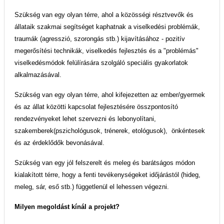
Szükség van egy olyan térre, ahol a közösségi résztvevők és
állataik szakmai segítséget kaphatnak a viselkedési problémák,
traumák (agresszió, szorongás stb.) kijavításához - pozitív
megerősítési technikák, viselkedés fejlesztés és a "problémás"
viselkedésmódok felülírására szolgáló speciális gyakorlatok
alkalmazásával.
Szükség van egy olyan térre, ahol kifejezetten az ember/gyermek
és az állat közötti kapcsolat fejlesztésére összpontosító
rendezvényeket lehet szervezni és lebonyolítani,
szakemberek(pszichológusok, trénerek, etológusok), önkéntesek
és az érdeklődők bevonásával.
Szükség van egy jól felszerelt és meleg és barátságos módon
kialakított térre, hogy a fenti tevékenységeket időjárástól (hideg,
meleg, sár, eső stb.) függetlenül el lehessen végezni.
Milyen megoldást kínál a projekt?