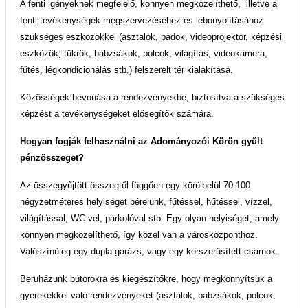
A fenti igényeknek megfelelő, könnyen megközelíthető, illetve a
fenti tevékenységek megszervezéséhez és lebonyolításához
szükséges eszközökkel (asztalok, padok, videoprojektor, képzési
eszközök, tükrök, babzsákok, polcok, világítás, videokamera,
fűtés, légkondicionálás stb.) felszerelt tér kialakítása.
Közösségek bevonása a rendezvényekbe, biztosítva a szükséges
képzést a tevékenységeket elősegítők számára.
Hogyan fogják felhasználni az Adományozói Körön gyűlt
pénzösszeget?
Az összegyűjtött összegtől függően egy körülbelül 70-100
négyzetméteres helyiséget bérelünk, fűtéssel, hűtéssel, vízzel,
világítással, WC-vel, parkolóval stb. Egy olyan helyiséget, amely
könnyen megközelíthető, így közel van a városközponthoz.
Valószínűleg egy dupla garázs, vagy egy korszerűsített csarnok.
Beruházunk bútorokra és kiegészítőkre, hogy megkönnyítsük a
gyerekekkel való rendezvényeket (asztalok, babzsákok, polcok,