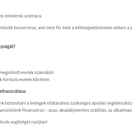
sek mindenki számára.
szközök beszerzése, ami nem fér bele a költségvetésünkbe ebben 
nyságát?
 megoldott esetek számából
k forduló esetek körében
felhasználása:
nk biztosítani a betegek ellátásához szükséges ápolási segédeszk
yesületünk finanszíroz – azaz, akadálymentes szállítás, az alkalm
unk segítséget nyújtani