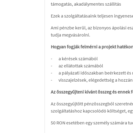
támogatás, akadálymentes szállítás
Ezek a szolgáltatásaink teljesen ingyene
Ami pénzbe kerül, az bizonyos ápolási e
tudja megvásárolni.
Hogyan fogják felmérni a projekt hatéko
- a kérések számából
- az ellátottak számából
- a pályázati időszakban beérkezett és
- visszajelzések, elégedettség a hozzán
Az összegyűjteni kívánt összeg és ennek 
Az összegyűjtött pénzösszegből szeretné
szolgáltatáshoz kapcsolódó költséget, eg
50 RON esetében egy személy számára tud