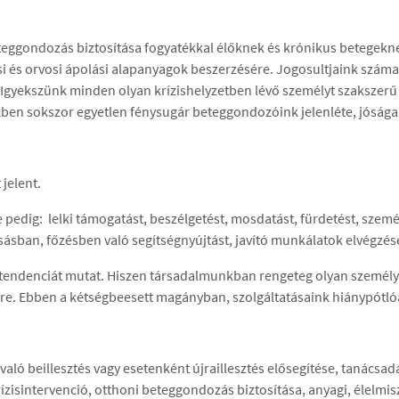
eteggondozás biztosítása fogyatékkal élőknek és krónikus betegek
si és orvosi ápolási alapanyagok beszerzésére. Jogosultjaink szám
Igyekszünk minden olyan krízishelyzetben lévő személyt szakszerű 
tükben sokszor egyetlen fénysugár beteggondozóink jelenléte, jóság
jelent.
edig: lelki támogatást, beszélgetést, mosdatást, fürdetést, személy
sásban, főzésben való segítségnyújtást, javító munkálatok elvégzés
tendenciát mutat. Hiszen társadalmunkban rengeteg olyan személy él
e. Ebben a kétségbeesett magányban, szolgáltatásaink hiánypótló
ló beillesztés vagy esetenként újraillesztés elősegítése, tanácsadás
ízisintervenció, otthoni beteggondozás biztosítása, anyagi, élelmisz