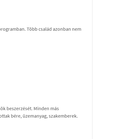
a programban. Több család azonban nem
özök beszerzését. Minden más
azottak bére, üzemanyag, szakemberek.