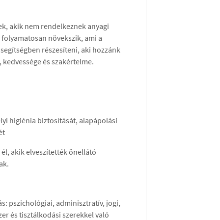
nek, akik nem rendelkeznek anyagi
a folyamatosan növekszik, ami a
segítségben részesíteni, aki hozzánk
a, kedvessége és szakértelme.
i higiénia biztosítását, alapápolási
ét
, akik elveszítették önellátó
ak.
: pszichológiai, adminisztratív, jogi,
er és tisztálkodási szerekkel való