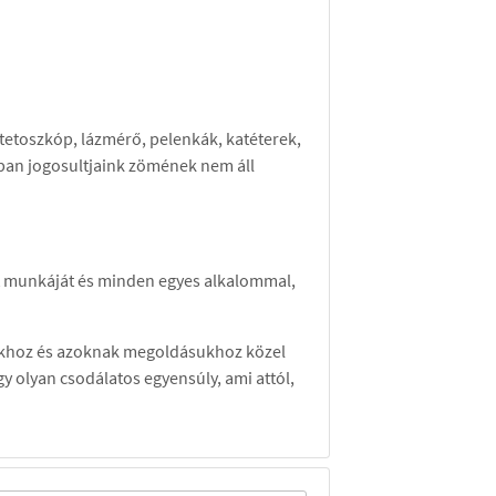
tetoszkóp, lázmérő, pelenkák, katéterek,
nban jogosultjaink zömének nem áll
let munkáját és minden egyes alkalommal,
émákhoz és azoknak megoldásukhoz közel
gy olyan csodálatos egyensúly, ami attól,