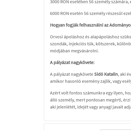
3000 RON esetében 56 személy számára,
6000 RON esetén 56 személy részesül eze
Hogyan fogják felhasználni az Adományo
Orvosi ápoláshoz és alapápoláshoz szüksé
szondák, injekciós tűk, kötszerek, külön
módjában megvásárolni.
A pályázat nagykövete:
A pályázat nagykövete
Sidó Katalin
, aki 
amikor hasonló esemény zajlik, vagy esély
Azért volt fontos számunkra egy ilyen, h
álló személy, mert pontosan megérti, érzi 
aki jelenlétét, idejét vagy anyagi javait a