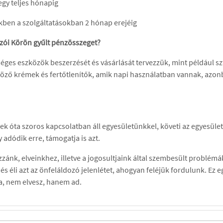
 egy teljes hónapig
kben a szolgáltatásokban 2 hónap erejéig
zói Körön gyűlt pénzösszeget?
ges eszközök beszerzését és vásárlását tervezzük, mint például sz
böző krémek és fertőtlenítők, amik napi használatban vannak, azo
évek óta szoros kapcsolatban áll egyesületünkkel, követi az egyesü
 adódik erre, támogatja is azt.
ozzánk, elveinkhez, illetve a jogosultjaink által szembesült probl
és éli azt az önfeláldozó jelenlétet, ahogyan feléjük fordulunk. Ez e
dja, nem elvesz, hanem ad.