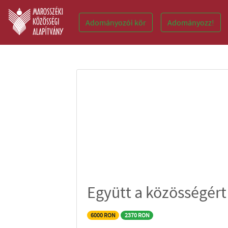
Adományozói kör
Adományozz!
Együtt a közösségért
6000 RON
2370 RON