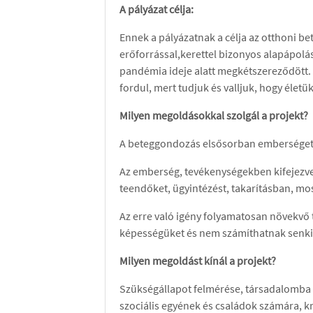
A pályázat célja:
Ennek a pályázatnak a célja az otthoni b
erőforrással,kerettel bizonyos alapápolá
pandémia ideje alatt megkétszereződött. 
fordul, mert tudjuk és valljuk, hogy éle
Milyen megoldásokkal szolgál a projekt?
A beteggondozás elsősorban emberséget 
Az emberség, tevékenységekben kifejezve p
teendőket, ügyintézést, takarításban, mo
Az erre való igény folyamatosan növekvő 
képességüket és nem számíthatnak senkir
Milyen megoldást kínál a projekt?
Szükségállapot felmérése, társadalomba va
szociális egyének és családok számára, kr