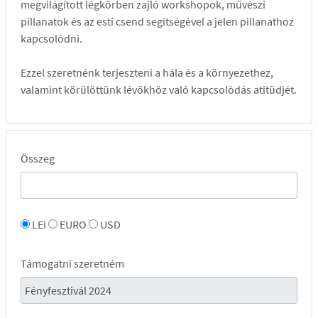
megvilágított légkörben zajló workshopok, művészi
pillanatok és az esti csend segítségével a jelen pillanathoz
kapcsolódni.
Ezzel szeretnénk terjeszteni a hála és a környezethez,
valamint körülöttünk lévőkhöz való kapcsolódás atitüdjét.
Összeg
LEI
EURO
USD
Támogatni szeretném