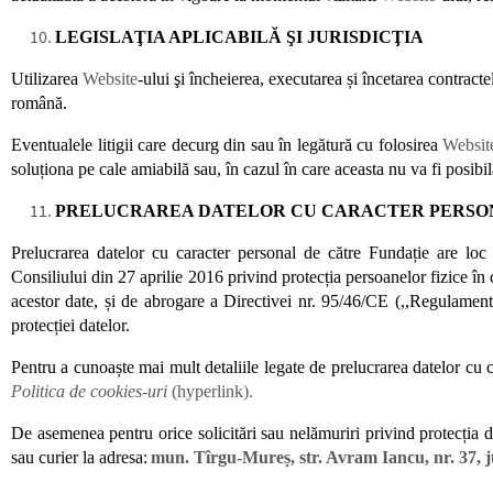
LEGISLAŢIA APLICABILĂ ŞI JURISDICŢIA
Utilizarea
Website
-ului şi încheierea, executarea și încetarea contract
română.
Eventualele litigii care decurg din sau în legătură cu folosirea
Websit
soluționa pe cale amiabilă sau, în cazul în care aceasta nu va fi posibil
PRELUCRAREA DATELOR CU CARACTER PERSO
Prelucrarea datelor cu caracter personal de către Fundație
are loc
Consiliului din 27 aprilie 2016 privind protecția persoanelor fizice în c
acestor date, și de abrogare a Directivei nr. 95/46/CE (,,Regulamentul
protecției datelor.
Pentru a cunoaște mai mult detaliile legate de prelucrarea datelor cu 
Politica de cookies-uri
(hyperlink).
De asemenea pentru orice solicitări sau nelămuriri privind protecția 
sau curier la adresa:
mun. Tîrgu-Mureș, str. Avram Iancu, nr. 37, 