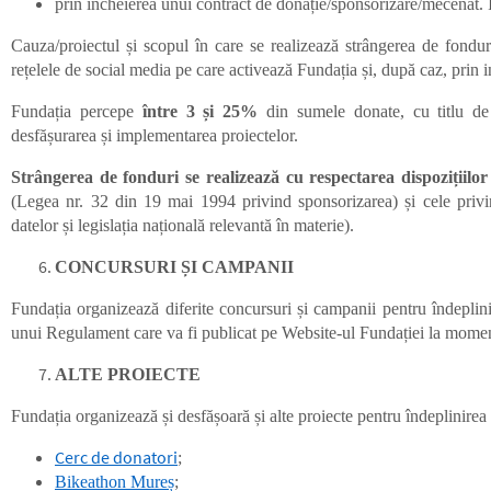
prin încheierea unui contract de donație/sponsorizare/mecenat. Î
Cauza/proiectul și scopul în care se realizează strângerea de fonduri
rețelele de social media pe care activează Fundația și, după caz, prin 
Fundația percepe
între 3 și 25%
din sumele donate, cu titlu d
desfășurarea și implementarea proiectelor.
Strângerea de fonduri se realizează cu respectarea dispozițiilor
(Legea nr. 32 din 19 mai 1994 privind sponsorizarea) și cele privin
datelor și legislația națională relevantă în materie).
CONCURSURI ȘI CAMPANII
Fundația organizează diferite concursuri și campanii pentru îndeplini
unui Regulament care va fi publicat pe Website-ul Fundației la mome
ALTE PROIECTE
Fundația organizează și desfășoară și alte proiecte pentru îndeplinirea 
Cerc de donatori
;
Bikeathon Mureș
;