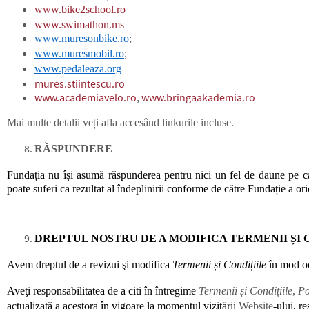
www.bike2school.ro
www.swimathon.ms
www.muresonbike.ro
;
www.muresmobil.ro
;
www.pedaleaza.org
mures.stiintescu.ro
www.academiavelo.ro
,
www.bringaakademia.ro
Mai multe detalii veți afla accesând linkurile incluse.
RĂSPUNDERE
Fundația
nu își asumă răspunderea pentru nici un fel de daune pe car
poate suferi ca rezultat al îndeplinirii conforme de către Fundație
a ori
DREPTUL NOSTRU DE A MODIFICA TERMENII ȘI 
Avem dreptul de a revizui şi modifica
Termenii și Condițiile
în mod oc
Aveţi responsabilitatea de a citi în întregime
Termenii și Condițiile
,
Po
actualizată a acestora în vigoare la momentul vizitării
Website
-ului, r