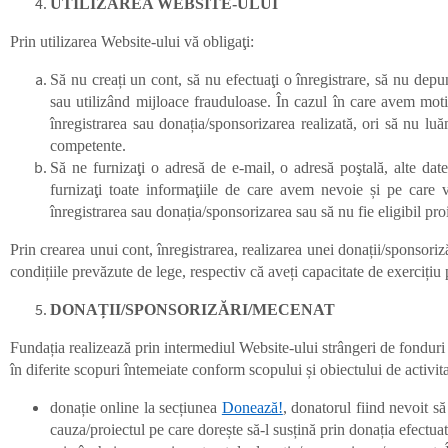
UTILIZAREA WEBSITE-ULUI
Prin utilizarea Website-ului vă obligaţi:
Să nu creați un cont, să nu efectuaţi o înregistrare, să nu dep
sau utilizând mijloace frauduloase. În cazul în care avem moti
înregistrarea sau donația/sponsorizarea realizată, ori să nu luăm
competente.
Să ne furnizaţi o adresă de e-mail, o adresă poştală, alte da
furnizaţi toate informaţiile de care avem nevoie și pe care v
înregistrarea sau donația/sponsorizarea sau să nu fie eligibil p
Prin crearea unui cont, înregistrarea, realizarea unei donații/sponsoriz
condițiile prevăzute de lege, respectiv că aveți capacitate de exerciți
DONAȚII/SPONSORIZĂRI/MECENAT
Fundația realizează prin intermediul Website-ului strângeri de fonduri 
în diferite scopuri întemeiate conform scopului și obiectului de activita
donație online la secțiunea
Donează!
, donatorul fiind nevoit s
cauza/proiectul pe care dorește să-l susțină prin donația efectuat