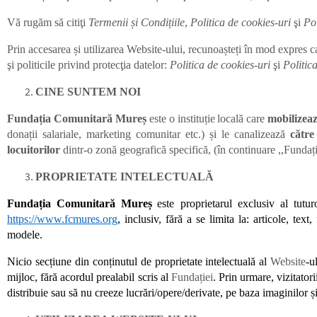
Vă rugăm să citiţi
Termenii și Condițiile
,
Politica de cookies-uri
şi
Pol
Prin accesarea și utilizarea Website-ului, recunoașteți în mod expres
şi politicile privind protecţia datelor:
Politica de cookies-uri
şi
Politica
CINE SUNTEM NOI
Fundația Comunitară Mureș
este o instituție
locală care
mobilizeaz
donații salariale, marketing comunitar etc.) și le canalizează
către
locuitorilor
dintr-o zonă geografică specifică, (în continuare ,,Fundați
PROPRIETATE INTELECTUALĂ
Fundația Comunitară Mureș
este proprietarul exclusiv al tutur
https://www.fcmures.org
, inclusiv, fără a se limita la: articole, tex
modele.
Nicio secțiune din conținutul de proprietate intelectuală al
Website
-u
mijloc, fără acordul prealabil scris al
Fundației
. Prin urmare, vizitator
distribuie sau să nu creeze lucrări/opere/derivate, pe baza imaginilor ș